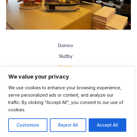
Domov
Služby
Galerie
We value your privacy
Jídelní lístek
We use cookies to enhance your browsing experience,
Rozvoz
serve personalized ads or content, and analyze our
Kontakt
traffic. By clicking "Accept All", you consent to our use of
O nás
cookies.
Autorská práva © 2026 Taverna Athena
Customize
Reject All
Accept All