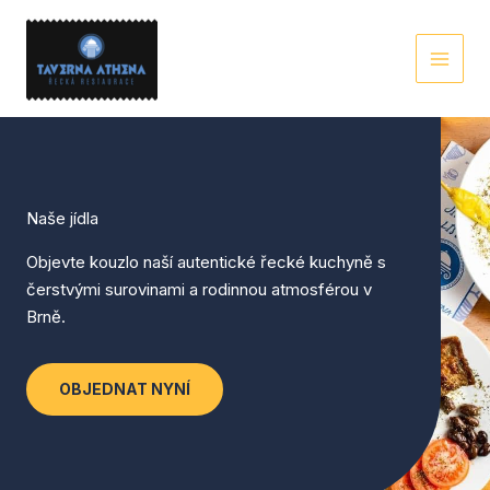
Přeskočit
na
obsah
Naše jídla
Objevte kouzlo naší autentické řecké kuchyně s
čerstvými surovinami a rodinnou atmosférou v
Brně.
OBJEDNAT NYNÍ